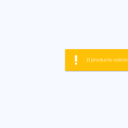
priority_high
El producto solicit