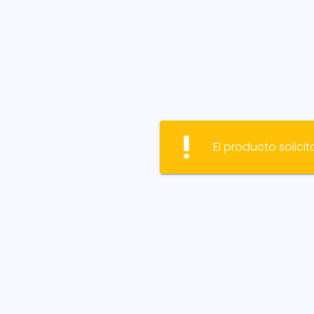
priority_high
El producto solicit