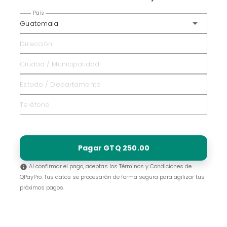
País
arrow_drop_down
Guatemala
Pagar GTQ 250.00
Al confirmar el pago, aceptas los Términos y Condiciones de
info
QPayPro. Tus datos se procesarán de forma segura para agilizar tus
próximos pagos.