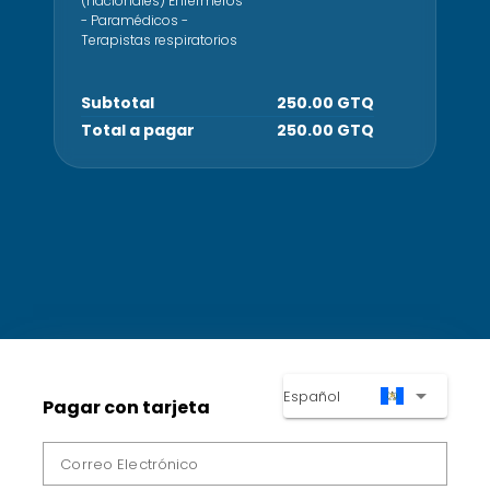
(nacionales) Enfermeros
- Paramédicos -
Terapistas respiratorios
Subtotal
250.00 GTQ
Total a pagar
250.00 GTQ
arrow_drop_down
Español
Pagar con tarjeta
Correo Electrónico