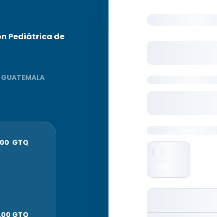
Pagar con tarjet
n Pediátrica de
Correo Electrónico
E GUATEMALA
Información adici
Nombre del partic
Métodos de pago
.00 GTQ
Tarjeta
.00 GTQ