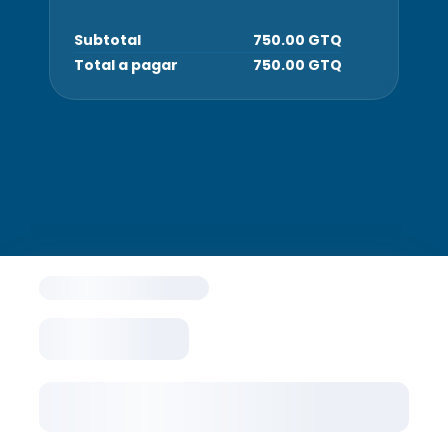
Subtotal
750.00 GTQ
Total a pagar
750.00 GTQ
arrow_drop_down
Español
Pagar con tarjeta
Correo Electrónico
Información adicional