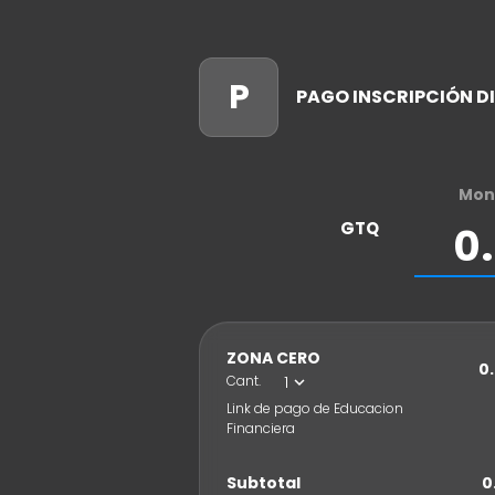
P
PAGO INSCRIPCIÓN DI
Mon
GTQ
ZONA CERO
0
1
Cant.
expand_more
Link de pago de Educacion
Financiera
Subtotal
0