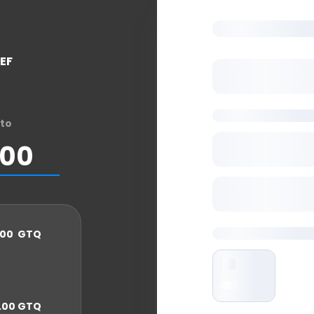
Pagar con tarjet
EF
Correo Electrónico
Información adici
to
Nombre de la fact
NIT
.00 GTQ
Métodos de pago
Tarjeta
.00 GTQ