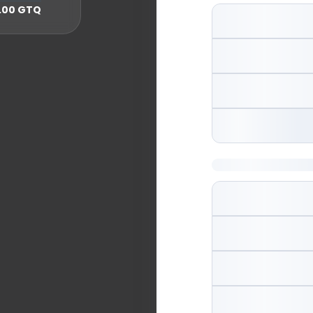
.00 GTQ
Dirección de factu
País
Guatemala